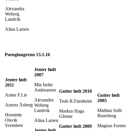
Alexandra
Weberg
Landvik
Alina Larsen
Poenglangrenn 13.1.16
Jenter født
2007
Jenter født
Mia Iselin
2011
Andreassen
Gutter født 2010
Anine F.Lie
Gutter født
Alexandra
2005
Truls R.Furuheim
Aurora Åsberg
Weberg
Landvik
Mathias Solli
Markus Haga
Henriette
Bruerberg
Glenne
Olsvik
Alina Larsen
Svendsen
Magnus Formo
Gutter født 2009
J
enter født