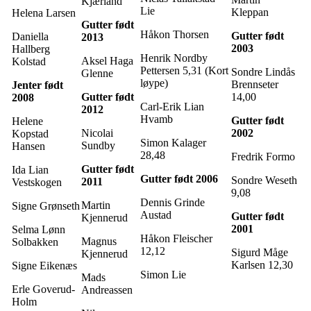
Kjærland
Lie
Kleppan
Helena Larsen
Gutter født
Håkon Thorsen
Gutter født
Daniella
2013
2003
Hallberg
Henrik Nordby
Aksel Haga
Kolstad
Pettersen 5,31 (Kort
Sondre Lindås
Glenne
løype)
Brennseter
Jenter født
Gutter født
14,00
2008
Carl-Erik Lian
2012
Hvamb
Gutter født
Helene
Nicolai
2002
Kopstad
Simon Kalager
Sundby
Hansen
28,48
Fredrik Formo
Gutter født
Ida Lian
Gutter født 2006
Sondre Weseth
2011
Vestskogen
9,08
Dennis Grinde
Martin
Signe Grønseth
Austad
Gutter født
Kjennerud
2001
Selma Lønn
Håkon Fleischer
Magnus
Solbakken
12,12
Sigurd Måge
Kjennerud
Karlsen 12,30
Signe Eikenæs
Simon Lie
Mads
Erle Goverud-
Andreassen
Holm