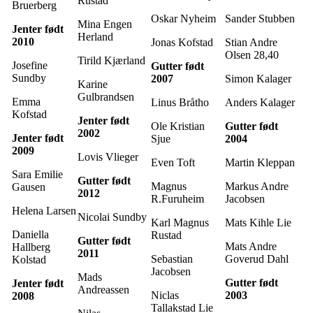
Rustad
Bruerberg
Oskar Nyheim
Sander Stubben
Mina Engen
Jenter født
Herland
2010
Jonas Kofstad
Stian Andre
Olsen 28,40
Tirild Kjærland
Josefine
Gutter født
Sundby
2007
Simon Kalager
Karine
Gulbrandsen
Emma
Linus Bråtho
Anders Kalager
Kofstad
Jenter født
Ole Kristian
Gutter født
2002
Jenter født
Sjue
2004
2009
Lovis Vlieger
Even Toft
Martin Kleppan
Sara Emilie
Gutter født
Magnus
Markus Andre
Gausen
2012
R.Furuheim
Jacobsen
Helena Larsen
Nicolai Sundby
Karl Magnus
Mats Kihle Lie
Daniella
Rustad
Gutter født
Mats Andre
Hallberg
2011
Sebastian
Goverud Dahl
Kolstad
Jacobsen
Mads
Gutter født
Jenter født
Andreassen
Niclas
2003
2008
Tallakstad Lie