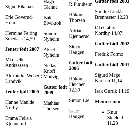
Gutter født 2003
Haga
R.Furuheim
Signe Eikenæs
Glenne
Sondre Lindås
Håkon
Erle Goverud-
Brennseter 12,23
Isak
Thorsen
Holm
Elvekrok
Ola Gabriel
Adrian
Hermine Feiring
Nordby 14,07
Sondre
Kjennerud
Smedaas 14,59
Nyheim
Gutter født 2002
Simon
Jenter født 2007
Aksel
Haugen
Fredrik Formo
Nyheim
Mia Iselin
Gutter født
Gutter født 2001
Andreassen
Niklas
2006
Knoff
Sigurd Måge
Alexandra Weberg
Madvig
Håkon
Karlsen 11,14
Landvik
Fleicher
Gutter født
12,30
Isak Gurrik 14,19
Jenter født 2005
2009
Simon Lie
Menn senior
Hanne Matilde
Mathias
Norby
Thorsen
Isaac
Knut
Haugen
Skjeldal
Emma Felisia
11,23
Kjennerud