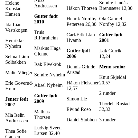
Nilas
Sondre Lindås
Helene
Andreassen
Håkon Thorsen
Brennseter 12,30
Kopstad
Hansen
Gutter født
Henrik Nordby
Ola Gabriel
2010
Pettersen 26,30
Nordby 12,32
Ida Lian
Vestskogen
Truls
Carl-Erik Lian
Gutter født
R.Furuheim
Hvamb
2001
Henrikke
Nyheim
Markus Haga
Gutter født
Isak Gurrik
Glenne
2006
12,24
Selma Lønn
Solbakken
Isak Elvekrok
Dennis Grinde
Menn senior
Austad
Malin Vlieger
Sondre Nyheim
Knut Skjeldal
Håkon Fleischer
20,57
Erle Goverud-
Aksel Nyheim
12,57
Holm
2 runder
Gutter født
Simon Lie
Jenter født
2009
Thorleif Rustad
2007
Eivind Roso
32,32
Mathias
Mia Iselin
Thorsen
Daniel Stubben
3 runder
Andreassen
Ludvig Sveen
Thea Sofie
Larsen 32,40
Gausen