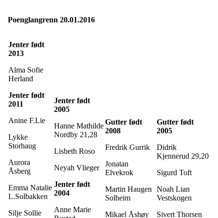
Poenglangrenn 20.01.2016
Jenter født
2013
Alma Sofie
Herland
Jenter født
Jenter født
2011
2005
Anine F.Lie
Gutter født
Gutter født
Hanne Mathilde
2008
2005
Nordby 21,28
Lykke
Storhaug
Fredrik Gurrik
Didrik
Lisbeth Roso
Kjennerud 29,20
Aurora
Jonatan
Neyah Vlieger
Åsberg
Elvekrok
Sigurd Toft
Jenter født
Emma Natalie
Martin Haugen
Noah Lian
2004
L.Solbakken
Solheim
Vestskogen
Anne Marie
Silje Sollie
Mikael Åshøy
Sivert Thorsen