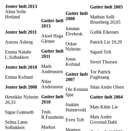
Jenter født 2013
Gutter født 2005
Alma Sofie
Gutter født
Herland
Mathias Solli
2008
Gutter født
Bruerberg 20,05
2013
Jonatan
Jenter født 2011
Gullik Eikenæs
Elvekrok
Aksel Haga
Glenne
Aurora Åsberg
Patrick Lie 19,29
Oskar
Nyheim
Gutter født
Emma Natalie
Sigurd Toft
2011
L.Solbakken
Jonas
Sivert Thorsen
Kofstad
Mads
Jenter født 2010
Andreassen
Tor Patrick
Gutter født
Emma Kofstad
Fuglesang
2007
Nilas
Andreassen
Jenter født 2008
Stian Andre Olsen
Ole Kristian
Sjue
Gutter født
Henrikke Nyheim
Gutter født 2004
2010
26,33
Joakim
Mats Kihle Lie
Hannevold
Truls
Signe Grønseth
Mats Andre
R.Furuheim
Even Toft
Selma Lønn
Goverud Dahl
Markus
Solbakken
Magnus