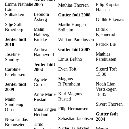
Emma Nathalie
2005
Filip Kopstad
Mathias Thorsen
Lønn
Hansen
Leonora
Solbakken
Gutter født 2008
Åsberg
Gullik Eikenæs
Silje Solli
Martin Haugen
Malin
Didrik
Bruerberg
Solheim
Hallberg
Kjennerud
Jenter født
Brekke
William Pareliussen
Patrick Lie
2010
Andrea
Gutter født 2007
Mathias
Josefine
Hannevold
Linus Bråtho
Pareliussen
Sundby
Jenter født
Even Toft
Sigurd Toft
Caroline
2004
15,30
Pareliussen
Magnus
Agnete
R.Furuheim
Noah Lian
Jenter født
Gurrik
Vestskogen
2009
Karl Magnus
Anne Marie
18,35
Rustad
Malin
Rustad
Sivert Thorsen
Sundhaug
Filip Hermansen
Mina Engen
Olsen
Gutter født
Herland
Sebastian Jacobsen
2004
Nora Lindås
Tirild
Brennseter
Niclas Tallakstad
Martin