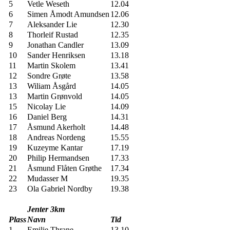
5
Vetle Weseth
12.04
6
Simen Åmodt Amundsen
12.06
7
Aleksander Lie
12.30
8
Thorleif Rustad
12.35
9
Jonathan Candler
13.09
10
Sander Henriksen
13.18
11
Martin Skolem
13.41
12
Sondre Grøte
13.58
13
Wiliam Åsgård
14.05
13
Martin Grønvold
14.05
15
Nicolay Lie
14.09
16
Daniel Berg
14.31
17
Åsmund Akerholt
14.48
18
Andreas Nordeng
15.55
19
Kuzeyme Kantar
17.19
20
Philip Hermandsen
17.33
21
Åsmund Flåten Grøthe
17.34
22
Mudasser M
19.35
23
Ola Gabriel Nordby
19.38
Jenter 3km
Plass
Navn
Tid
1
Emilie Thrane
13.10