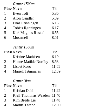
Gutter 1500m
Plass
Navn
Tid
1
Even Toft
5.36
2
Aron Candler
5.39
3
Elias Rønningen
6.15
4
Tobias Rønningen
6.17
5
Karl Magnus Rustad
6.55
6
Musamell
8.51
Jenter 1500m
Plass
Navn
Tid
1
Kristine Mathisen
6.19
2
Hanne Matilde Nordby
8.58
3
Lisbet Roso
11.55
4
Mariell Tømmerås
12.39
Gutter 3km
Plass
Navn
Tid
1
Kristian Dahl
11.25
2
Kjell Thommas Waaden
11.40
3
Kim Brede Lie
11.48
4
Marius Thrane
12.00