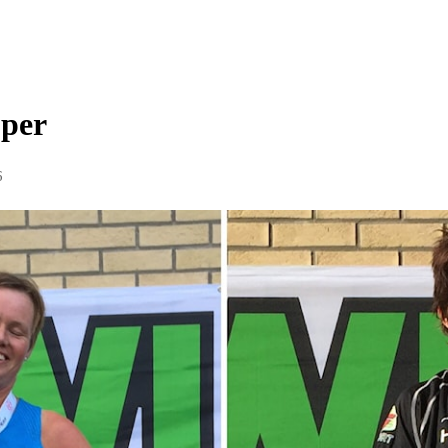
pper
6