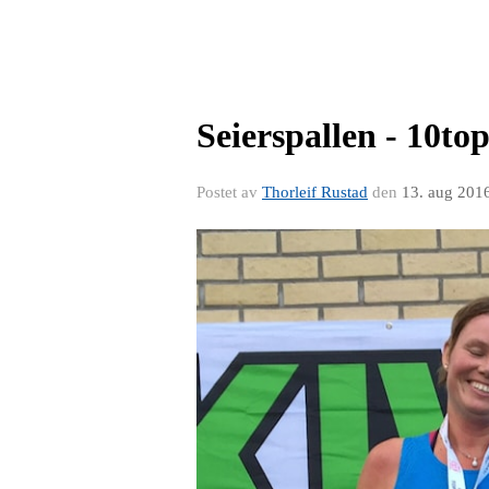
Seierspallen - 10to
Postet av
Thorleif Rustad
den
13. aug 201