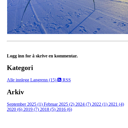
Logg inn for å skrive en kommentar.
Kategori
Alle innlegg
Langrenn (15)
RSS
Arkiv
September 2025 (1)
Februar 2025 (2)
2024 (7)
2022 (1)
2021 (4)
2020 (6)
2019 (7)
2018 (5)
2016 (6)