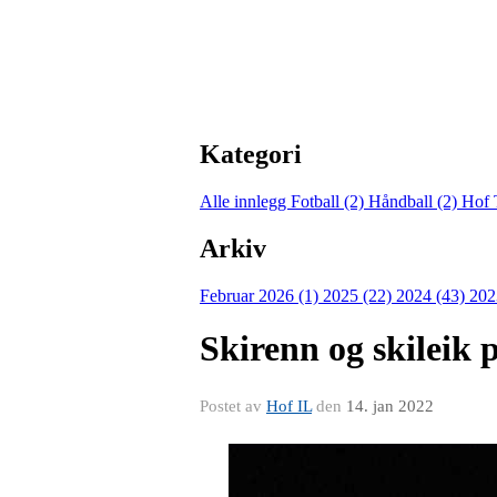
Kategori
Alle innlegg
Fotball (2)
Håndball (2)
Hof 
Arkiv
Februar 2026 (1)
2025 (22)
2024 (43)
202
Skirenn og skileik
Postet av
Hof IL
den
14. jan 2022