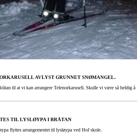
NORKARUSELL AVLYST GRUNNET SNØMANGEL.
Bråtan til at vi kan arrangere Telenorkarusell. Skulle vi være så heldig å 
TES TIL LYSLØYPA I BRÅTAN
pa flyttes arrangementet til lysløypa ved Hof skole.