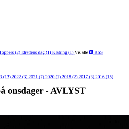
Toppers (2)
Idrettens dag (1)
Klatring (1)
Vis alle
RSS
3 (13)
2022 (3)
2021 (7)
2020 (1)
2018 (2)
2017 (3)
2016 (15)
 på onsdager - AVLYST